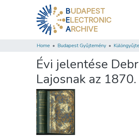
B
UDAPEST
E
LECTRONIC
A
RCHIVE
Home
Budapest Gyűjtemény
Különgyűjt
Évi jelentése Debr
Lajosnak az 1870.