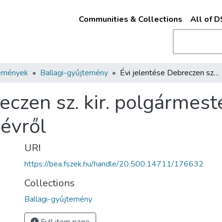
Communities & Collections
All of 
emények
Ballagi-gyűjtemény
Évi jelentése Debreczen sz. kir. polgármestere Kovács Lajosnak az 1870. évről
eczen sz. kir. polgármes
 évről
URI
https://bea.fszek.hu/handle/20.500.14711/176632
Collections
Ballagi-gyűjtemény