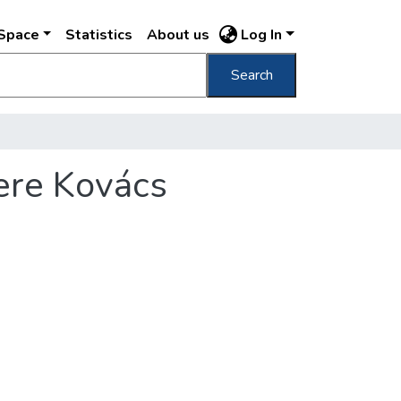
DSpace
Statistics
About us
Log In
Search
tere Kovács