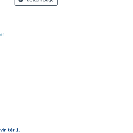
Full item page
df
in tér 1.