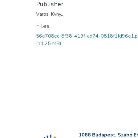
Publisher
Városi Kvny.,
Files
56e708ec-8f38-419f-ad74-0818f1fd96e1.p
(11.25 MB)
1088 Budapest, Szabó Erv