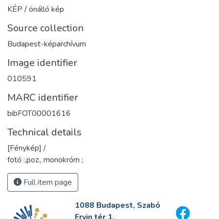
KÉP / önálló kép
Source collection
Budapest-képarchívum
Image identifier
010591
MARC identifier
bibFOT00001616
Technical details
[Fénykép] /
fotó :,poz., monokróm ;
Full item page
1088 Budapest, Szabó
Ervin tér 1.