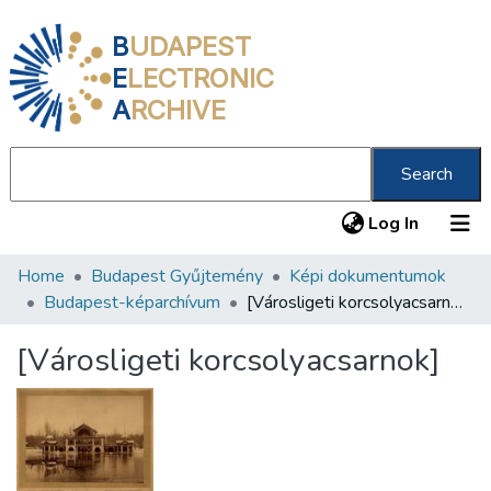
B
UDAPEST
E
LECTRONIC
A
RCHIVE
Search
(current
Log In
Home
Budapest Gyűjtemény
Képi dokumentumok
Communities & Collections
Budapest-képarchívum
[Városligeti korcsolyacsarnok]
All of DSpace
[Városligeti korcsolyacsarnok]
Statistics
About us