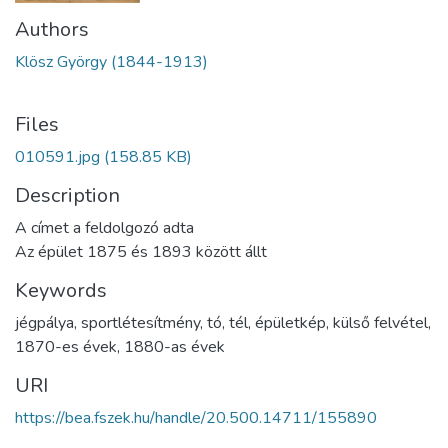
Authors
Klösz György (1844-1913)
Files
010591.jpg
(158.85 KB)
Description
A címet a feldolgozó adta
Az épület 1875 és 1893 között állt
Keywords
jégpálya
,
sportlétesítmény
,
tó
,
tél
,
épületkép
,
külső felvétel
,
1870-es évek
,
1880-as évek
URI
https://bea.fszek.hu/handle/20.500.14711/155890