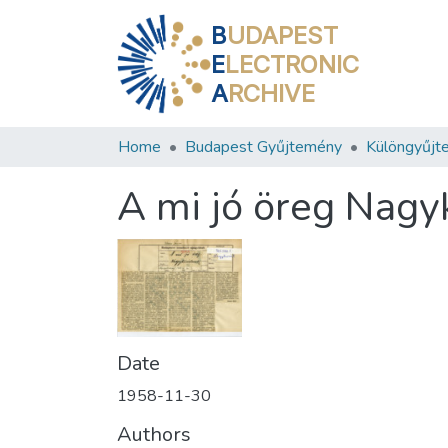
B
UDAPEST
E
LECTRONIC
A
RCHIVE
Home
Budapest Gyűjtemény
Különgyűjt
A mi jó öreg Nagy
Date
1958-11-30
Authors