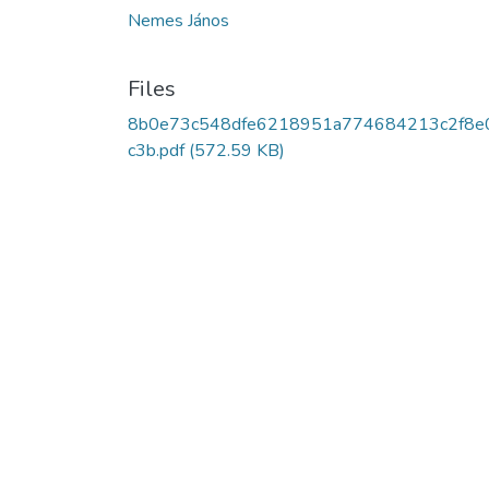
Nemes János
Files
8b0e73c548dfe6218951a774684213c2f8e
c3b.pdf
(572.59 KB)