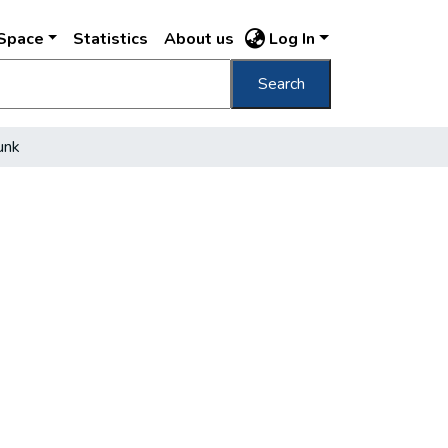
DSpace
Statistics
About us
Log In
Search
unk