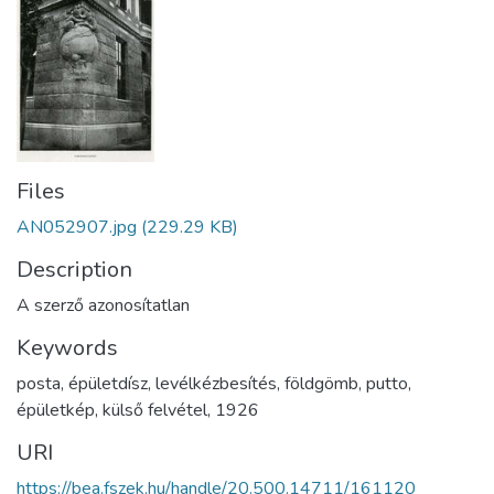
Files
AN052907.jpg
(229.29 KB)
Description
A szerző azonosítatlan
Keywords
posta
,
épületdísz
,
levélkézbesítés
,
földgömb
,
putto
,
épületkép
,
külső felvétel
,
1926
URI
https://bea.fszek.hu/handle/20.500.14711/161120