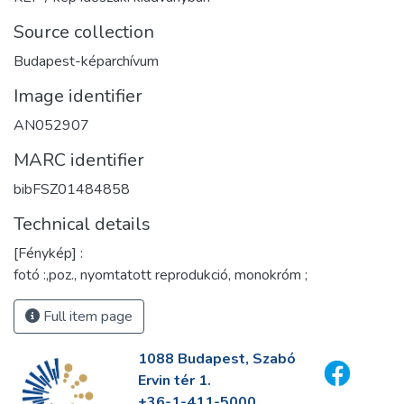
Source collection
Budapest-képarchívum
Image identifier
AN052907
MARC identifier
bibFSZ01484858
Technical details
[Fénykép] :
fotó :,poz., nyomtatott reprodukció, monokróm ;
Full item page
1088 Budapest, Szabó
Ervin tér 1.
+36-1-411-5000