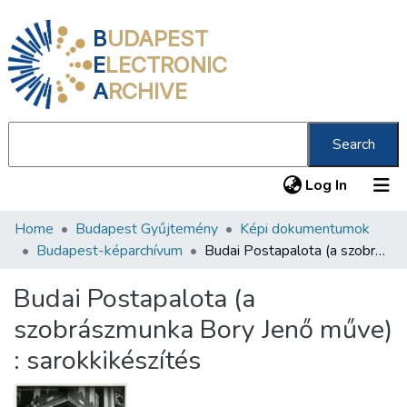
B
UDAPEST
E
LECTRONIC
A
RCHIVE
Search
(current
Log In
Home
Budapest Gyűjtemény
Képi dokumentumok
Communities & Collections
Budapest-képarchívum
Budai Postapalota (a szobrászmunka Bory Jenő műve) : sarokkikészítés
All of DSpace
Budai Postapalota (a
Statistics
szobrászmunka Bory Jenő műve)
About us
: sarokkikészítés