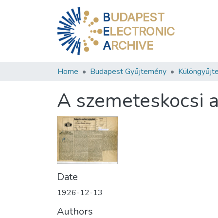
B
UDAPEST
E
LECTRONIC
A
RCHIVE
Home
Budapest Gyűjtemény
Különgyűjt
A szemeteskocsi 
Date
1926-12-13
Authors