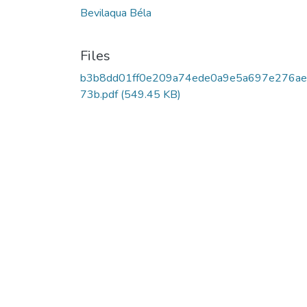
Bevilaqua Béla
Files
b3b8dd01ff0e209a74ede0a9e5a697e276a
73b.pdf
(549.45 KB)