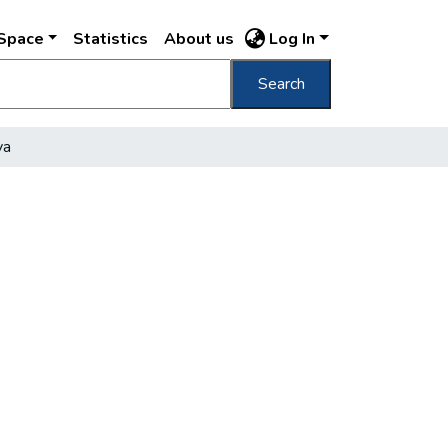
DSpace
Statistics
About us
Log In
Search
ya