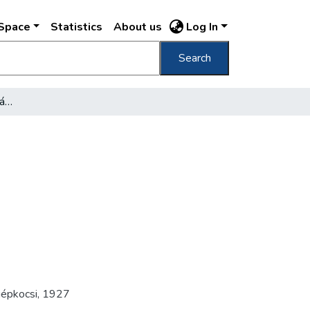
DSpace
Statistics
About us
Log In
Search
Egyfázisú közlekedés a Váci uccában
épkocsi
,
1927