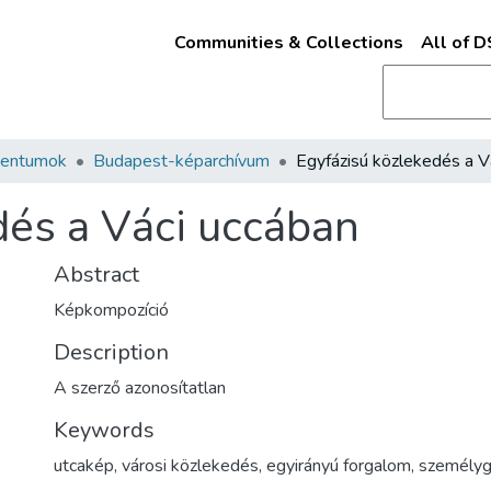
Communities & Collections
All of 
mentumok
Budapest-képarchívum
dés a Váci uccában
Abstract
Képkompozíció
Description
A szerző azonosítatlan
Keywords
utcakép
,
városi közlekedés
,
egyirányú forgalom
,
személyg