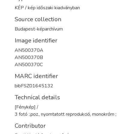
KÉP / kép időszaki kiadványban
Source collection
Budapest-képarchívum
Image identifier
AN500370A
AN500370B
AN500370C
MARC identifier
bibFSZ01645132
Technical details
[Fénykép] /
3 fotó :,poz., nyomtatott reprodukció, monokróm ;
Contributor