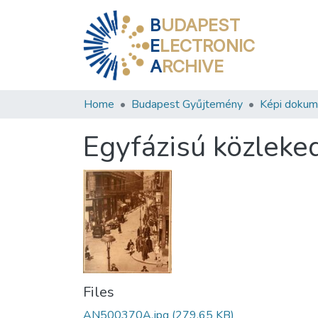
B
UDAPEST
E
LECTRONIC
A
RCHIVE
Home
Budapest Gyűjtemény
Képi doku
Egyfázisú közleke
Files
AN500370A.jpg
(279.65 KB)