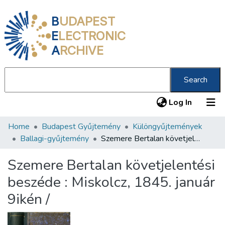
B
UDAPEST
E
LECTRONIC
A
RCHIVE
Search
(current
Log In
Home
Budapest Gyűjtemény
Különgyűjtemények
Communities & Collections
Ballagi-gyűjtemény
Szemere Bertalan követjelentési beszéde : Miskolcz, 1845. január 9ikén /
All of DSpace
Szemere Bertalan követjelentési
Statistics
beszéde : Miskolcz, 1845. január
About us
9ikén /