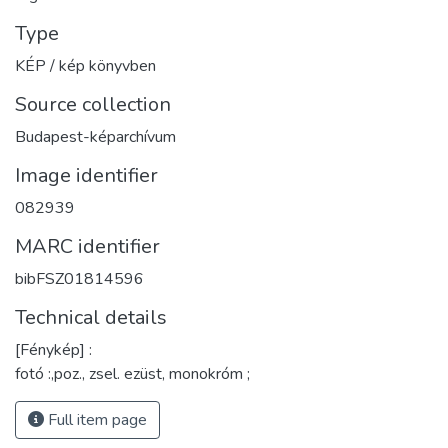
Type
KÉP / kép könyvben
Source collection
Budapest-képarchívum
Image identifier
082939
MARC identifier
bibFSZ01814596
Technical details
[Fénykép] :
fotó :,poz., zsel. ezüst, monokróm ;
Full item page