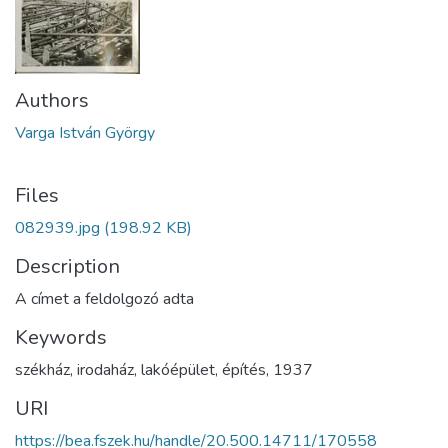
Authors
Varga István György
Files
082939.jpg
(198.92 KB)
Description
A címet a feldolgozó adta
Keywords
székház
,
irodaház
,
lakóépület
,
építés
,
1937
URI
https://bea.fszek.hu/handle/20.500.14711/170558