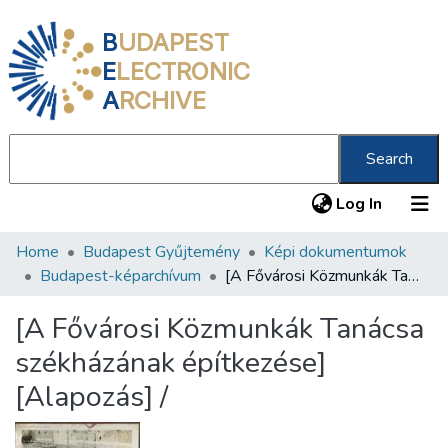
B
UDAPEST
E
LECTRONIC
A
RCHIVE
Search
(current
Log In
Home
Budapest Gyűjtemény
Képi dokumentumok
Communities & Collections
Budapest-képarchívum
[A Fővárosi Közmunkák Tanácsa székházának építkezése] [Alapozás] /
All of DSpace
[A Fővárosi Közmunkák Tanácsa
Statistics
székházának építkezése]
About us
[Alapozás] /