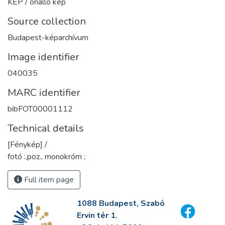
KÉP / önálló kép
Source collection
Budapest-képarchívum
Image identifier
040035
MARC identifier
bibFOT00001112
Technical details
[Fénykép] /
fotó :,poz., monokróm ;
Full item page
1088 Budapest, Szabó
Ervin tér 1.