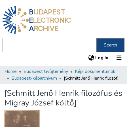
B
UDAPEST
E
LECTRONIC
A
RCHIVE
Search
(current
Log In
Home
Budapest Gyűjtemény
Képi dokumentumok
Communities & Collections
Budapest-képarchívum
[Schmitt Jenő Henrik filozófus és Migray József költő]
All of DSpace
[Schmitt Jenő Henrik filozófus és
Statistics
Migray József költő]
About us