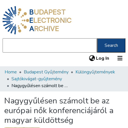
B
UDAPEST
E
LECTRONIC
A
RCHIVE
Search
(current
Log In
Home
Budapest Gyűjtemény
Különgyűjtemények
Communities & Collections
Sajtókivágat-gyűjtemény
All of DSpace
Nagygyűlésen számolt be az európai nők konferenciájáról a magyar küldöttség
Statistics
Nagygyűlésen számolt be az
About us
európai nők konferenciájáról a
magyar küldöttség