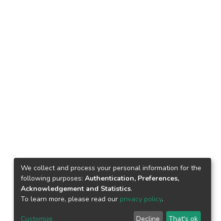
We collect and process your personal information for the
following purposes:
Authentication, Preferences,
Acknowledgement and Statistics
.
To learn more, please read our
privacy policy
.
Customize
Decline
That's ok