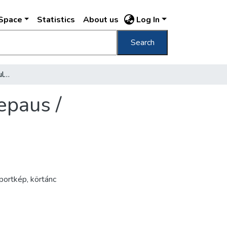
DSpace
Statistics
About us
Log In
Search
Batalionul II. din regimentul 15. infanterie repaus /
repaus /
portkép
,
körtánc