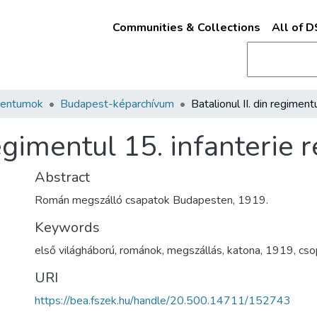
Communities & Collections
All of 
mentumok
Budapest-képarchívum
regimentul 15. infanterie 
Abstract
Román megszálló csapatok Budapesten, 1919.
Keywords
első világháború
,
románok
,
megszállás
,
katona
,
1919
,
cso
URI
https://bea.fszek.hu/handle/20.500.14711/152743