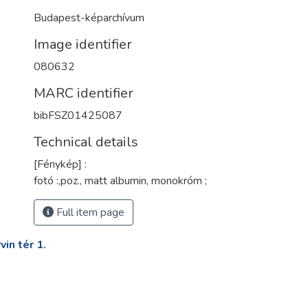
Budapest-képarchívum
Image identifier
080632
MARC identifier
bibFSZ01425087
Technical details
[Fénykép] :
fotó :,poz., matt albumin, monokróm ;
Full item page
in tér 1.