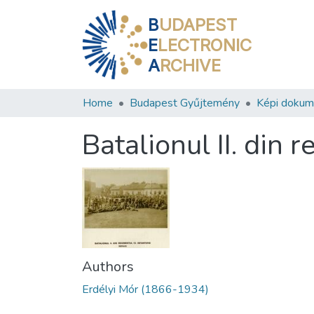
B
UDAPEST
E
LECTRONIC
A
RCHIVE
Home
Budapest Gyűjtemény
Képi doku
Batalionul II. din 
Authors
Erdélyi Mór (1866-1934)