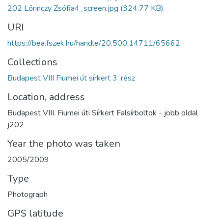
202 Lőrinczy Zsófia4_screen.jpg
(324.77 KB)
URI
https://bea.fszek.hu/handle/20.500.14711/65662
Collections
Budapest VIII Fiumei út sírkert 3. rész
Location, address
Budapest VIII. Fiumei úti Sírkert Falsírboltok - jobb oldal
j202
Year the photo was taken
2005/2009
Type
Photograph
GPS latitude