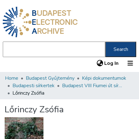
B
UDAPEST
E
LECTRONIC
A
RCHIVE
Search
(current
Log In
Home
Budapest Gyűjtemény
Képi dokumentumok
Communities & Collections
Budapesti sírkertek
Budapest VIII Fiumei út sírkert 3. rész
All of DSpace
Lőrinczy Zsófia
Statistics
Lőrinczy Zsófia
About us