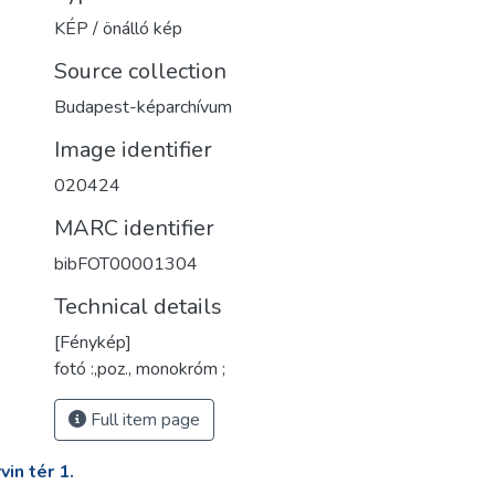
KÉP / önálló kép
Source collection
Budapest-képarchívum
Image identifier
020424
MARC identifier
bibFOT00001304
Technical details
[Fénykép]
fotó :,poz., monokróm ;
Full item page
in tér 1.