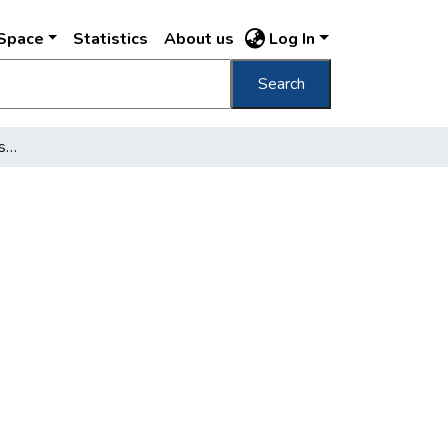
DSpace
Statistics
About us
Log In
Search
[Gróf Széchenyi Emil mellszobra]