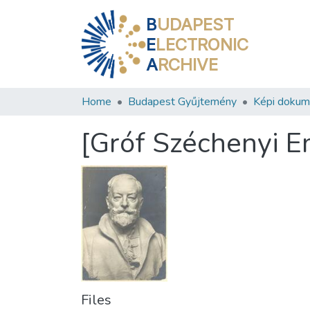
B
UDAPEST
E
LECTRONIC
A
RCHIVE
Home
Budapest Gyűjtemény
Képi doku
[Gróf Széchenyi E
Files