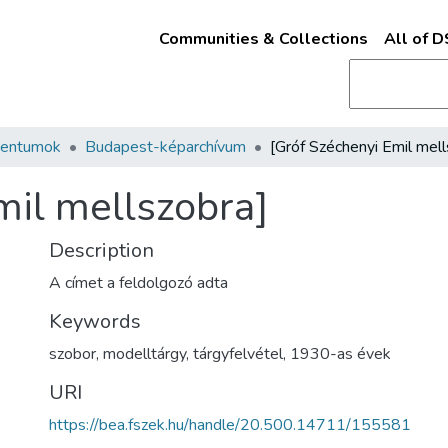
Communities & Collections
All of 
mentumok
Budapest-képarchívum
mil mellszobra]
Description
A címet a feldolgozó adta
Keywords
szobor
,
modelltárgy
,
tárgyfelvétel
,
1930-as évek
URI
https://bea.fszek.hu/handle/20.500.14711/155581