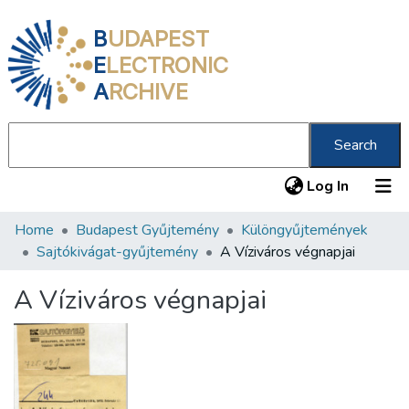
B
UDAPEST
E
LECTRONIC
A
RCHIVE
Search
(current
Log In
Home
Budapest Gyűjtemény
Különgyűjtemények
Communities & Collections
Sajtókivágat-gyűjtemény
A Víziváros végnapjai
All of DSpace
A Víziváros végnapjai
Statistics
About us