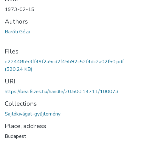
1973-02-15
Authors
Baróti Géza
Files
e22448b53ff49f2a5cd2f45b92c52f4dc2a02f50.pdf
(520.24 KB)
URI
https://bea.fszek.hu/handle/20.500.14711/100073
Collections
Sajtókivágat-gyűjtemény
Place, address
Budapest