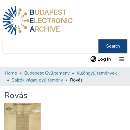
B
UDAPEST
E
LECTRONIC
A
RCHIVE
Search
(current
Log In
Home
Budapest Gyűjtemény
Különgyűjtemények
Communities & Collections
Sajtókivágat-gyűjtemény
Rovás
All of DSpace
Rovás
Statistics
About us