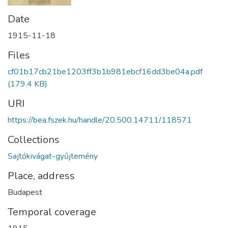
Date
1915-11-18
Files
cf01b17cb21be1203ff3b1b981ebcf16dd3be04a.pdf
(179.4 KB)
URI
https://bea.fszek.hu/handle/20.500.14711/118571
Collections
Sajtókivágat-gyűjtemény
Place, address
Budapest
Temporal coverage