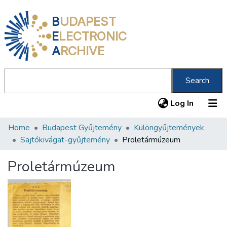
B
UDAPEST
E
LECTRONIC
A
RCHIVE
Search
(current
Log In
Home
Budapest Gyűjtemény
Különgyűjtemények
Communities & Collections
Sajtókivágat-gyűjtemény
Proletármúzeum
All of DSpace
Proletármúzeum
Statistics
About us