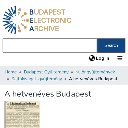
B
UDAPEST
E
LECTRONIC
A
RCHIVE
Search
(current
Log In
Home
Budapest Gyűjtemény
Különgyűjtemények
Communities & Collections
Sajtókivágat-gyűjtemény
A hetvenéves Budapest
All of DSpace
A hetvenéves Budapest
Statistics
About us