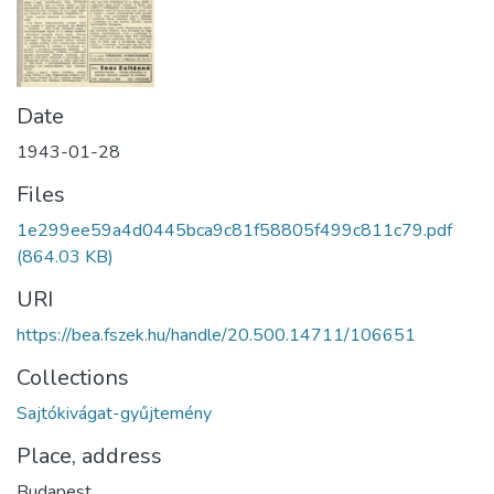
Date
1943-01-28
Files
1e299ee59a4d0445bca9c81f58805f499c811c79.pdf
(864.03 KB)
URI
https://bea.fszek.hu/handle/20.500.14711/106651
Collections
Sajtókivágat-gyűjtemény
Place, address
Budapest