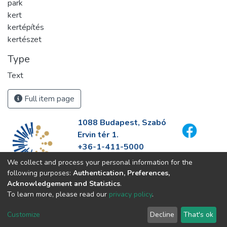
park
kert
kertépítés
kertészet
Type
Text
Full item page
1088 Budapest, Szabó
Ervin tér 1.
+36-1-411-5000
info@fszek.hu
We collect and process your personal information for the
https://fszek.hu
following purposes:
Authentication, Preferences,
Acknowledgement and Statistics
.
To learn more, please read our
privacy policy
.
Customize
Decline
That's ok