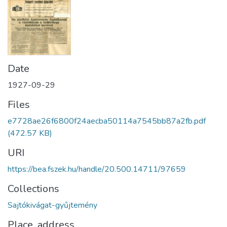
Date
1927-09-29
Files
e7728ae26f6800f24aecba50114a7545bb87a2fb.pdf
(472.57 KB)
URI
https://bea.fszek.hu/handle/20.500.14711/97659
Collections
Sajtókivágat-gyűjtemény
Place, address