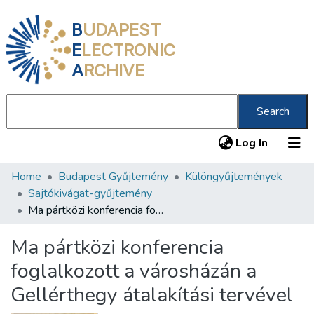
B
UDAPEST
E
LECTRONIC
A
RCHIVE
Search
(current
Log In
Home
Budapest Gyűjtemény
Különgyűjtemények
Communities & Collections
Sajtókivágat-gyűjtemény
All of DSpace
Ma pártközi konferencia foglalkozott a városházán a Gellérthegy átalakítási tervével
Statistics
Ma pártközi konferencia
About us
foglalkozott a városházán a
Gellérthegy átalakítási tervével