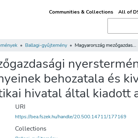
Communities & Collections
All of 
emények
Ballagi-gyűjtemény
Magyarország mezőgazdasági nyersterményeinek és némely főbb iparkészitményeinek behozatala és kivitele : az orsz. magyar kir. statisztikai hivatal által kiadott adatok alapján /
őgazdasági nyerstermén
yeinek behozatala és kivit
tikai hivatal által kiadott
URI
https://bea.fszek.hu/handle/20.500.14711/177169
Collections