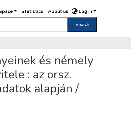
DSpace
Statistics
About us
Log In
Search
yeinek és némely
ele : az orsz.
 adatok alapján /