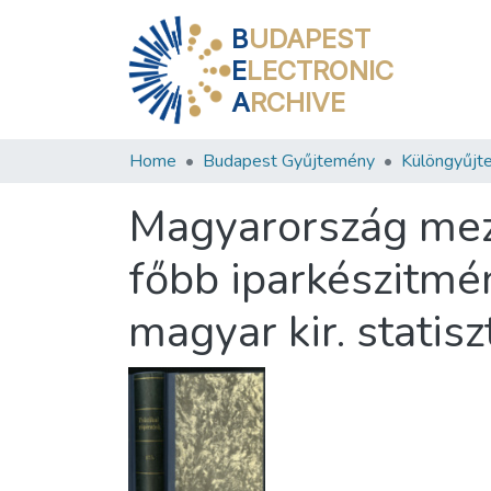
B
UDAPEST
E
LECTRONIC
A
RCHIVE
Home
Budapest Gyűjtemény
Különgyűjt
Magyarország mez
főbb iparkészitmén
magyar kir. statisz