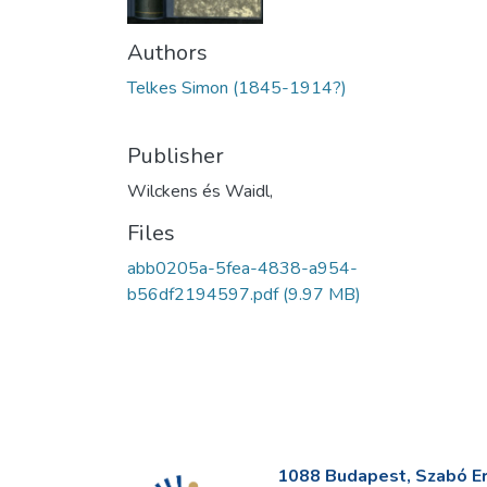
Authors
Telkes Simon (1845-1914?)
Publisher
Wilckens és Waidl,
Files
abb0205a-5fea-4838-a954-
b56df2194597.pdf
(9.97 MB)
1088 Budapest, Szabó Erv