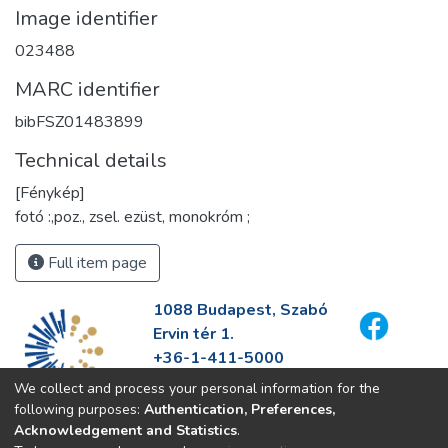
Image identifier
023488
MARC identifier
bibFSZ01483899
Technical details
[Fénykép]
fotó :,poz., zsel. ezüst, monokróm ;
Full item page
1088 Budapest, Szabó
Ervin tér 1.
+36-1-411-5000
info@fszek.hu
We collect and process your personal information for the
https://fszek.hu
following purposes:
Authentication, Preferences,
Acknowledgement and Statistics
.