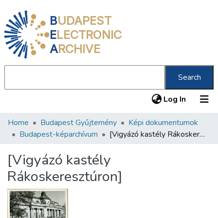
B
UDAPEST
E
LECTRONIC
A
RCHIVE
Search
(current
Log In
Home
Budapest Gyűjtemény
Képi dokumentumok
Communities & Collections
Budapest-képarchívum
[Vigyázó kastély Rákoskeresztúron]
All of DSpace
[Vigyázó kastély
Statistics
Rákoskeresztúron]
About us