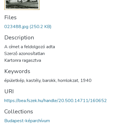
Files
023488.jpg
(250.2 KB)
Description
A címet a feldolgozó adta
Szerző azonosítatlan
Kartonra ragasztva
Keywords
épületkép
,
kastély
,
barokk
,
homlokzat
,
1940
URI
https://bea.fszek.hu/handle/20.500.14711/160652
Collections
Budapest-képarchívum