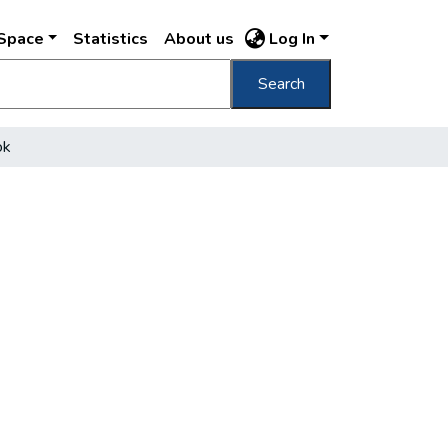
DSpace
Statistics
About us
Log In
Search
ok