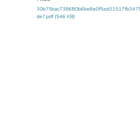
30b75bac738680b6be8e0f5ed31517fb347
de7.pdf
(546 KB)