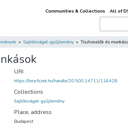
Communities & Collections
All of 
emények
Sajtókivágat-gyűjtemény
Tisztviselők és munkás
unkások
URI
https://bea.fszek.hu/handle/20.500.14711/116428
Collections
Sajtókivágat-gyűjtemény
Place, address
Budapest