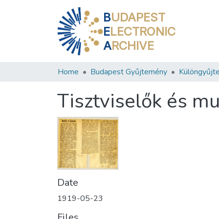
B
UDAPEST
E
LECTRONIC
A
RCHIVE
Home
Budapest Gyűjtemény
Különgyűjt
Tisztviselők és m
Date
1919-05-23
Files