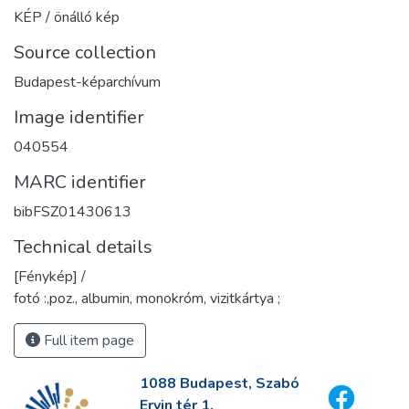
KÉP / önálló kép
Source collection
Budapest-képarchívum
Image identifier
040554
MARC identifier
bibFSZ01430613
Technical details
[Fénykép] /
fotó :,poz., albumin, monokróm, vizitkártya ;
Full item page
1088 Budapest, Szabó
Ervin tér 1.