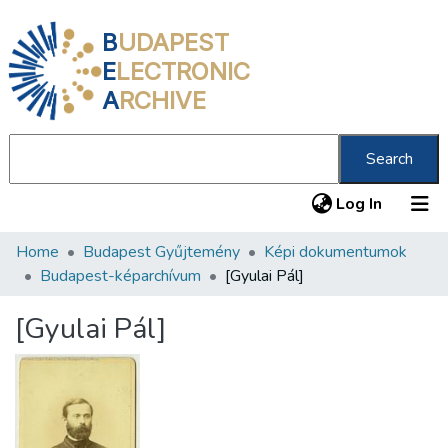
B
UDAPEST
E
LECTRONIC
A
RCHIVE
Search
(current
Log In
Home
Budapest Gyűjtemény
Képi dokumentumok
Communities & Collections
Budapest-képarchívum
[Gyulai Pál]
All of DSpace
[Gyulai Pál]
Statistics
About us