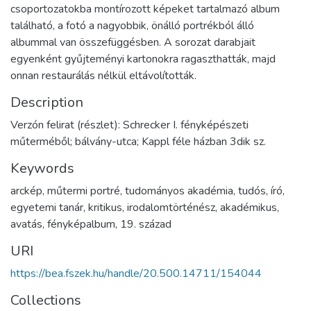
csoportozatokba montírozott képeket tartalmazó album
található, a fotó a nagyobbik, önálló portrékból álló
albummal van összefüggésben. A sorozat darabjait
egyenként gyűjteményi kartonokra ragaszthatták, majd
onnan restaurálás nélkül eltávolították.
Description
Verzón felirat (részlet): Schrecker I. fényképészeti
műterméből; bálvány-utca; Kappl féle házban 3dik sz.
Keywords
arckép
,
műtermi portré
,
tudományos akadémia
,
tudós
,
író
,
egyetemi tanár
,
kritikus
,
irodalomtörténész
,
akadémikus
,
avatás
,
fényképalbum
,
19. század
URI
https://bea.fszek.hu/handle/20.500.14711/154044
Collections