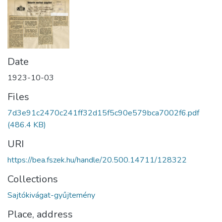
Date
1923-10-03
Files
7d3e91c2470c241ff32d15f5c90e579bca7002f6.pdf
(486.4 KB)
URI
https://bea.fszek.hu/handle/20.500.14711/128322
Collections
Sajtókivágat-gyűjtemény
Place, address