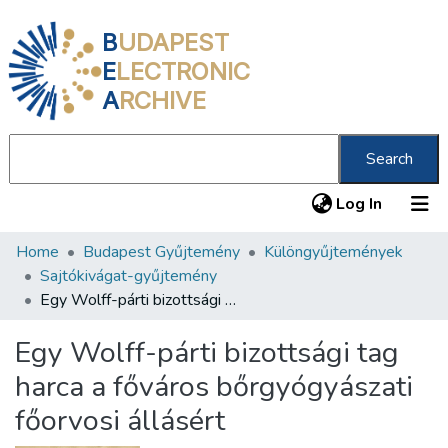
B
UDAPEST
E
LECTRONIC
A
RCHIVE
Search
(current
Log In
Home
Budapest Gyűjtemény
Különgyűjtemények
Communities & Collections
Sajtókivágat-gyűjtemény
All of DSpace
Egy Wolff-párti bizottsági tag harca a főváros bőrgyógyászati főorvosi állásért
Statistics
Egy Wolff-párti bizottsági tag
About us
harca a főváros bőrgyógyászati
főorvosi állásért