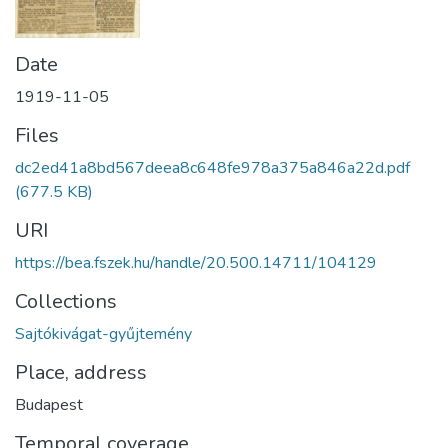
Date
1919-11-05
Files
dc2ed41a8bd567deea8c648fe978a375a846a22d.pdf
(677.5 KB)
URI
https://bea.fszek.hu/handle/20.500.14711/104129
Collections
Sajtókivágat-gyűjtemény
Place, address
Budapest
Temporal coverage