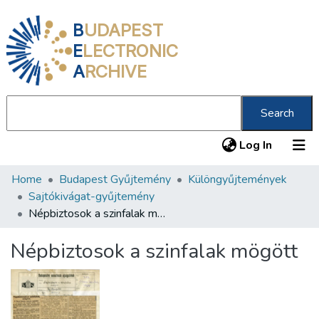
B
UDAPEST
E
LECTRONIC
A
RCHIVE
Search
(current
Log In
Home
Budapest Gyűjtemény
Különgyűjtemények
Communities & Collections
Sajtókivágat-gyűjtemény
All of DSpace
Népbiztosok a szinfalak mögött
Statistics
Népbiztosok a szinfalak mögött
About us