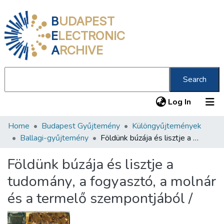
B
UDAPEST
E
LECTRONIC
A
RCHIVE
Search
(current
Log In
Home
Budapest Gyűjtemény
Különgyűjtemények
Communities & Collections
Ballagi-gyűjtemény
Földünk búzája és lisztje a tudomány, a fogyasztó, a molnár és a termelő szempontjából /
All of DSpace
Földünk búzája és lisztje a
Statistics
tudomány, a fogyasztó, a molnár
About us
és a termelő szempontjából /