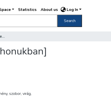
DSpace
Statistics
About us
Log In
Search
[Venczell Béla operaénekes és felesége otthonukban]
thonukban]
mény
,
szobor
,
virág
,