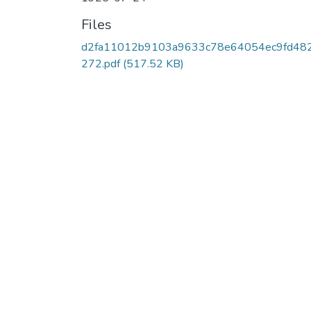
Files
d2fa11012b9103a9633c78e64054ec9fd48
272.pdf
(517.52 KB)