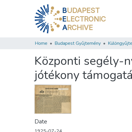
B
UDAPEST
E
LECTRONIC
A
RCHIVE
Home
Budapest Gyűjtemény
Különgyűjt
Központi segély-n
jótékony támogatá
Date
1925-07-24