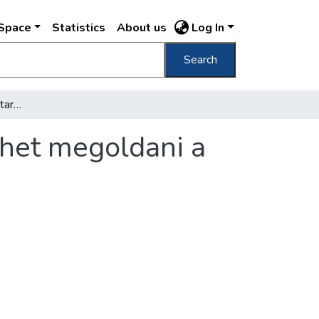
DSpace
Statistics
About us
Log In
Search
Központi segély-nyilvántartó nélkül nem lehet megoldani a jótékony támogatás problémáját
ehet megoldani a