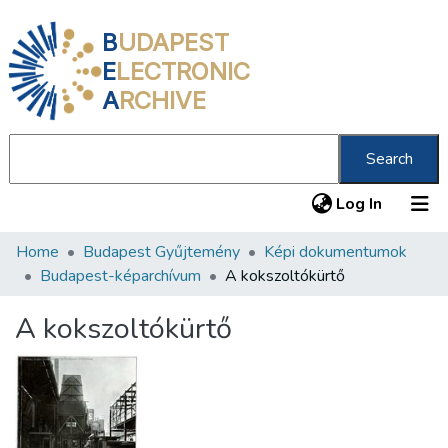
B
UDAPEST
E
LECTRONIC
A
RCHIVE
Search
(current
Log In
Home
Budapest Gyűjtemény
Képi dokumentumok
Communities & Collections
Budapest-képarchívum
A kokszoltókürtő
All of DSpace
A kokszoltókürtő
Statistics
About us