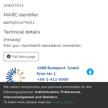
AN037911
MARC identifier
bibFSZ01475031
Technical details
[Fénykép]
fotó :,poz., nyomtatott reprodukció, monokróm ;
Full item page
1088 Budapest, Szabó
Ervin tér 1.
+36-1-411-5000
info@fszek.hu
We collect and process your personal information for the
https://fszek.hu
following purposes:
Authentication, Preferences,
Acknowledgement and Statistics
.
To learn more, please read our
privacy policy
.