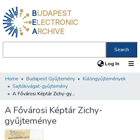
B
UDAPEST
E
LECTRONIC
A
RCHIVE
Search
(current
Log In
Home
Budapest Gyűjtemény
Különgyűjtemények
Communities & Collections
Sajtókivágat-gyűjtemény
All of DSpace
A Fővárosi Képtár Zichy-gyűjteménye
Statistics
A Fővárosi Képtár Zichy-
About us
gyűjteménye