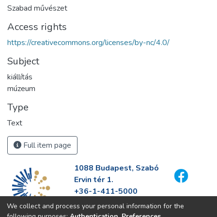
Szabad művészet
Access rights
https://creativecommons.org/licenses/by-nc/4.0/
Subject
kiállítás
múzeum
Type
Text
Full item page
1088 Budapest, Szabó
Ervin tér 1.
+36-1-411-5000
info@fszek.hu
We collect and process your personal information for the
https://fszek.hu
following purposes:
Authentication, Preferences,