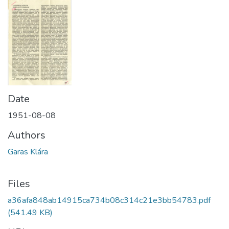
Date
1951-08-08
Authors
Garas Klára
Files
a36afa848ab14915ca734b08c314c21e3bb54783.pdf
(541.49 KB)