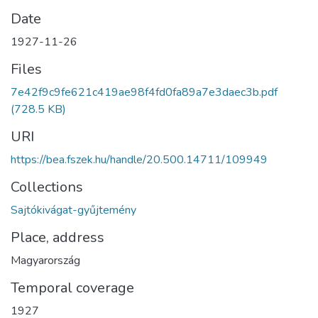
Date
1927-11-26
Files
7e42f9c9fe621c419ae98f4fd0fa89a7e3daec3b.pdf
(728.5 KB)
URI
https://bea.fszek.hu/handle/20.500.14711/109949
Collections
Sajtókivágat-gyűjtemény
Place, address
Magyarország
Temporal coverage
1927