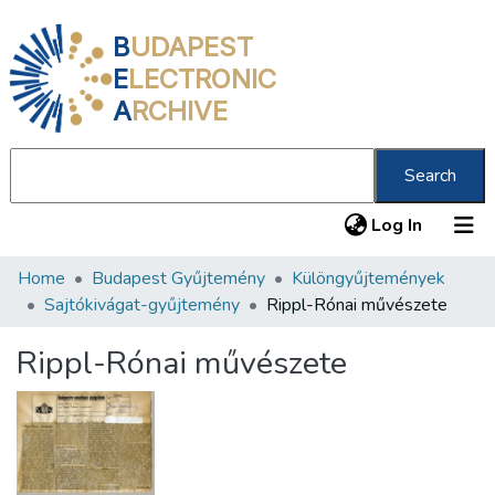
B
UDAPEST
E
LECTRONIC
A
RCHIVE
Search
(current
Log In
Home
Budapest Gyűjtemény
Különgyűjtemények
Communities & Collections
Sajtókivágat-gyűjtemény
Rippl-Rónai művészete
All of DSpace
Rippl-Rónai művészete
Statistics
About us