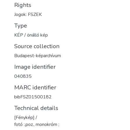
Rights
Jogok: FSZEK
Type
KÉP / önálló kép
Source collection
Budapest-képarchívum
Image identifier
040835
MARC identifier
bibFSZ01500182
Technical details
[Fénykép] /
fotó :,poz., monokróm ;