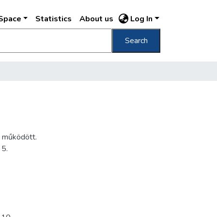
DSpace
Statistics
About us
Log In
Search
t működött.
 5.