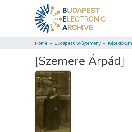
B
UDAPEST
E
LECTRONIC
A
RCHIVE
Home
Budapest Gyűjtemény
Képi doku
[Szemere Árpád]