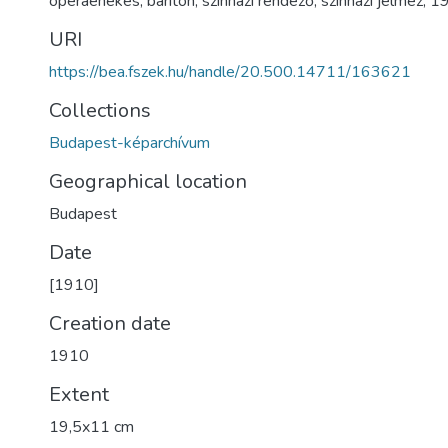
operaénekes
,
bariton
,
színházi rendező
,
színházi jelmez
,
1
URI
https://bea.fszek.hu/handle/20.500.14711/163621
Collections
Budapest-képarchívum
Geographical location
Budapest
Date
[1910]
Creation date
1910
Extent
19,5x11 cm