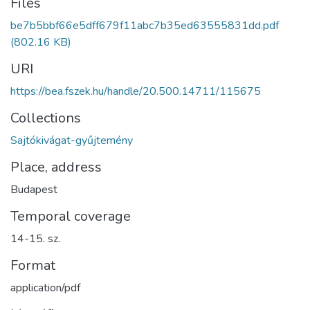
Files
be7b5bbf66e5dff679f11abc7b35ed63555831dd.pdf
(802.16 KB)
URI
https://bea.fszek.hu/handle/20.500.14711/115675
Collections
Sajtókivágat-gyűjtemény
Place, address
Budapest
Temporal coverage
14-15. sz.
Format
application/pdf