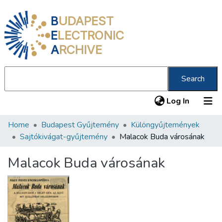
B
UDAPEST
E
LECTRONIC
A
RCHIVE
Search
(current
Log In
Home
Budapest Gyűjtemény
Különgyűjtemények
Communities & Collections
Sajtókivágat-gyűjtemény
Malacok Buda városának
All of DSpace
Malacok Buda városának
Statistics
About us