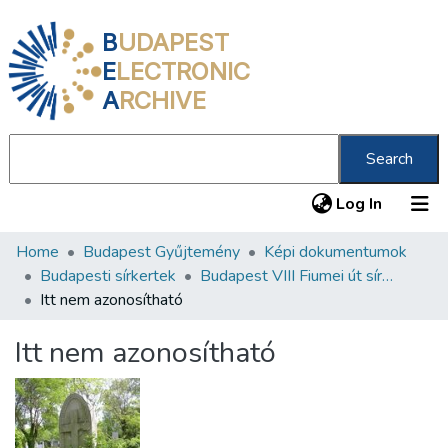
B
UDAPEST
E
LECTRONIC
A
RCHIVE
Search
(current
Log In
Home
Budapest Gyűjtemény
Képi dokumentumok
Communities & Collections
Budapesti sírkertek
Budapest VIII Fiumei út sírkert 1. rész
All of DSpace
Itt nem azonosítható
Statistics
Itt nem azonosítható
About us