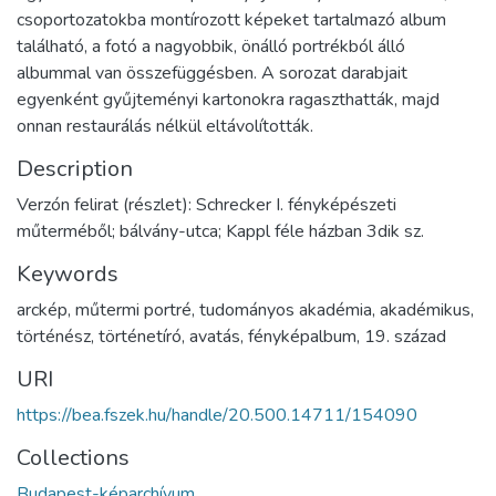
csoportozatokba montírozott képeket tartalmazó album
található, a fotó a nagyobbik, önálló portrékból álló
albummal van összefüggésben. A sorozat darabjait
egyenként gyűjteményi kartonokra ragaszthatták, majd
onnan restaurálás nélkül eltávolították.
Description
Verzón felirat (részlet): Schrecker I. fényképészeti
műterméből; bálvány-utca; Kappl féle házban 3dik sz.
Keywords
arckép
,
műtermi portré
,
tudományos akadémia
,
akadémikus
,
történész
,
történetíró
,
avatás
,
fényképalbum
,
19. század
URI
https://bea.fszek.hu/handle/20.500.14711/154090
Collections
Budapest-képarchívum