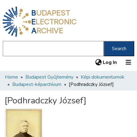
B
UDAPEST
E
LECTRONIC
A
RCHIVE
Search
(current
Log In
Home
Budapest Gyűjtemény
Képi dokumentumok
Communities & Collections
Budapest-képarchívum
[Podhradczky József]
All of DSpace
[Podhradczky József]
Statistics
About us