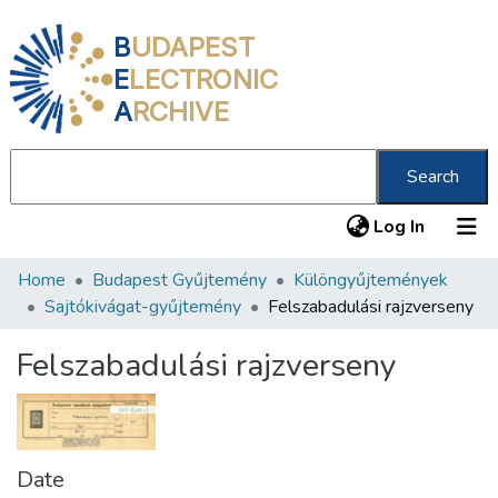
B
UDAPEST
E
LECTRONIC
A
RCHIVE
Search
(current
Log In
Home
Budapest Gyűjtemény
Különgyűjtemények
Communities & Collections
Sajtókivágat-gyűjtemény
Felszabadulási rajzverseny
All of DSpace
Felszabadulási rajzverseny
Statistics
About us
Date