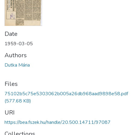
Date
1959-03-05
Authors
Dutka Mária
Files
75102b5c75e5303062b005a26db968aad9898e58.pdf
(577.68 KB)
URI
https://bea.fszek.hu/handle/20.500.14711/97087
Collections