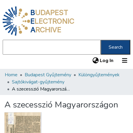
B
UDAPEST
E
LECTRONIC
A
RCHIVE
Search
(current
Log In
Home
Budapest Gyűjtemény
Különgyűjtemények
Communities & Collections
Sajtókivágat-gyűjtemény
All of DSpace
A szecesszió Magyarországon
Statistics
A szecesszió Magyarországon
About us