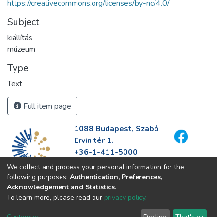
https://creativecommons.org/licenses/by-nc/4.0/
Subject
kiállítás
múzeum
Type
Text
Full item page
1088 Budapest, Szabó
Ervin tér 1.
+36-1-411-5000
info@fszek.hu
We collect and process your personal information for the
https://fszek.hu
following purposes:
Authentication, Preferences,
Acknowledgement and Statistics
.
To learn more, please read our
privacy policy
.
Customize
Decline
That's ok