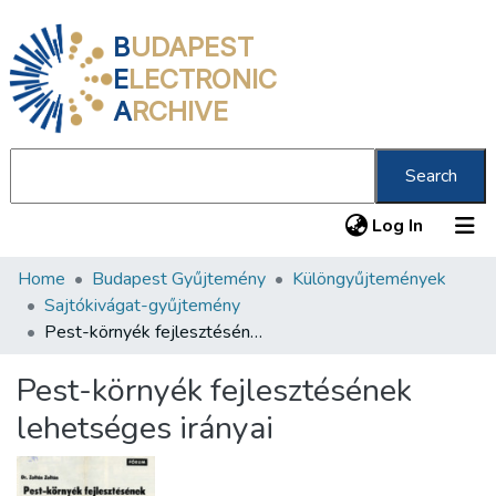
B
UDAPEST
E
LECTRONIC
A
RCHIVE
Search
(current
Log In
Home
Budapest Gyűjtemény
Különgyűjtemények
Communities & Collections
Sajtókivágat-gyűjtemény
All of DSpace
Pest-környék fejlesztésének lehetséges irányai
Statistics
Pest-környék fejlesztésének
About us
lehetséges irányai