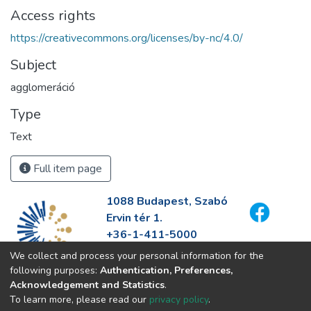
Access rights
https://creativecommons.org/licenses/by-nc/4.0/
Subject
agglomeráció
Type
Text
Full item page
1088 Budapest, Szabó
Ervin tér 1.
+36-1-411-5000
info@fszek.hu
We collect and process your personal information for the
https://fszek.hu
following purposes:
Authentication, Preferences,
Acknowledgement and Statistics
.
To learn more, please read our
privacy policy
.