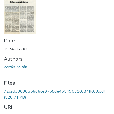
Date
1974-12-XX
Authors
Zoltán Zoltán
Files
72cad3303065666ce97b5de46549031c084ffc03.pdf
(528.71 KB)
URI