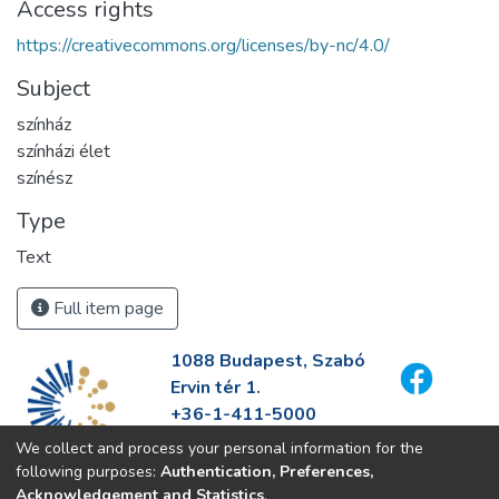
Access rights
https://creativecommons.org/licenses/by-nc/4.0/
Subject
színház
színházi élet
színész
Type
Text
Full item page
1088 Budapest, Szabó
Ervin tér 1.
+36-1-411-5000
info@fszek.hu
We collect and process your personal information for the
https://fszek.hu
following purposes:
Authentication, Preferences,
Acknowledgement and Statistics
.