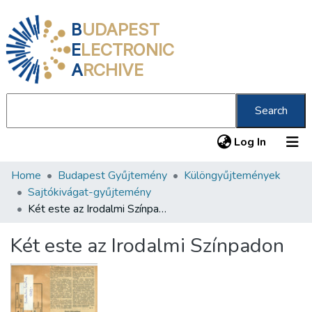
B
UDAPEST
E
LECTRONIC
A
RCHIVE
Search
(current
Log In
Home
Budapest Gyűjtemény
Különgyűjtemények
Communities & Collections
Sajtókivágat-gyűjtemény
All of DSpace
Két este az Irodalmi Színpadon
Statistics
Két este az Irodalmi Színpadon
About us