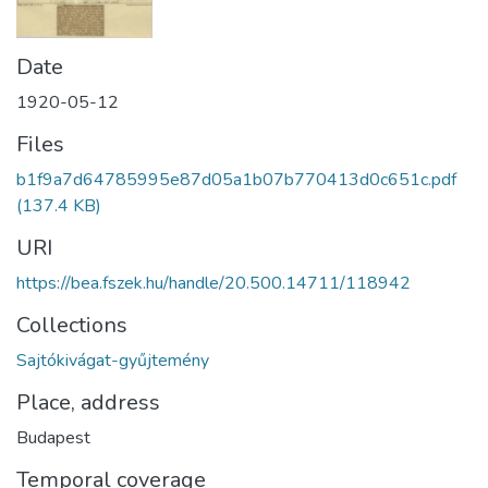
Date
1920-05-12
Files
b1f9a7d64785995e87d05a1b07b770413d0c651c.pdf
(137.4 KB)
URI
https://bea.fszek.hu/handle/20.500.14711/118942
Collections
Sajtókivágat-gyűjtemény
Place, address
Budapest
Temporal coverage