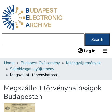
B
UDAPEST
E
LECTRONIC
A
RCHIVE
Search
(current
Log In
Home
Budapest Gyűjtemény
Különgyűjtemények
Communities & Collections
Sajtókivágat-gyűjtemény
All of DSpace
Megszállott törvényhatóságok Budapesten
Statistics
Megszállott törvényhatóságok
About us
Budapesten