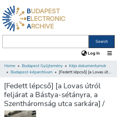
B
UDAPEST
E
LECTRONIC
A
RCHIVE
Search
(current
Log In
Home
Budapest Gyűjtemény
Képi dokumentumok
Communities & Collections
Budapest-képarchívum
[Fedett lépcső] [a Lovas útról feljárat a Bástya-sétányra, a Szentháromság utca sarkára] /
All of DSpace
[Fedett lépcső] [a Lovas útról
Statistics
feljárat a Bástya-sétányra, a
About us
Szentháromság utca sarkára] /