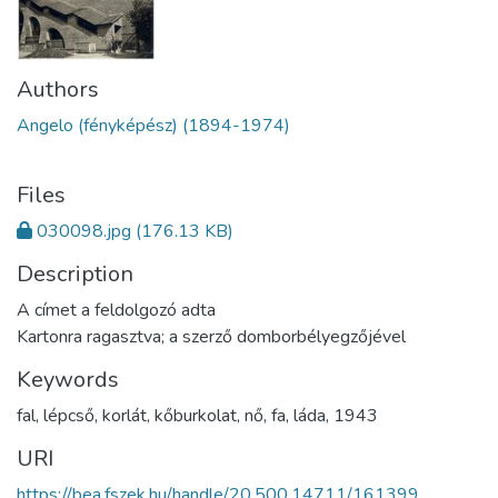
Authors
Angelo (fényképész) (1894-1974)
Files
030098.jpg
(176.13 KB)
Description
A címet a feldolgozó adta
Kartonra ragasztva; a szerző domborbélyegzőjével
Keywords
fal
,
lépcső
,
korlát
,
kőburkolat
,
nő
,
fa
,
láda
,
1943
URI
https://bea.fszek.hu/handle/20.500.14711/161399