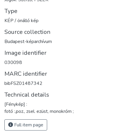
Type
KÉP / önálló kép
Source collection
Budapest-képarchívum
Image identifier
030098
MARC identifier
bibFSZ01487342
Technical details
[Fénykép] :
fotó :,poz., zsel. ezüst, monokróm ;
Full item page