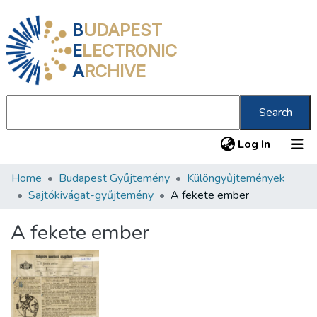
B
UDAPEST
E
LECTRONIC
A
RCHIVE
Search
(current
Log In
Home
Budapest Gyűjtemény
Különgyűjtemények
Communities & Collections
Sajtókivágat-gyűjtemény
A fekete ember
All of DSpace
A fekete ember
Statistics
About us