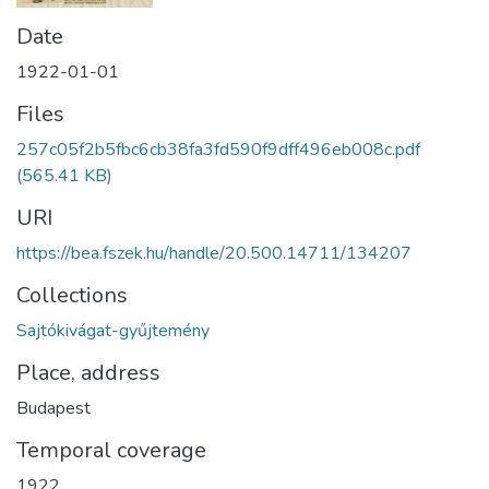
Date
1922-01-01
Files
257c05f2b5fbc6cb38fa3fd590f9dff496eb008c.pdf
(565.41 KB)
URI
https://bea.fszek.hu/handle/20.500.14711/134207
Collections
Sajtókivágat-gyűjtemény
Place, address
Budapest
Temporal coverage
1922