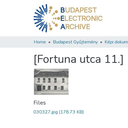
B
UDAPEST
E
LECTRONIC
A
RCHIVE
Home
Budapest Gyűjtemény
Képi doku
[Fortuna utca 11.]
Files
030327.jpg
(178.73 KB)