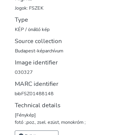
Jogok: FSZEK
Type
KÉP / önálló kép
Source collection
Budapest-képarchívum
Image identifier
030327
MARC identifier
bibFSZ01488148
Technical details
[Fénykép]
fotó :,poz., zsel. ezüst, monokróm ;