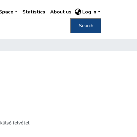
DSpace
Statistics
About us
Log In
Search
,
külső felvétel
,