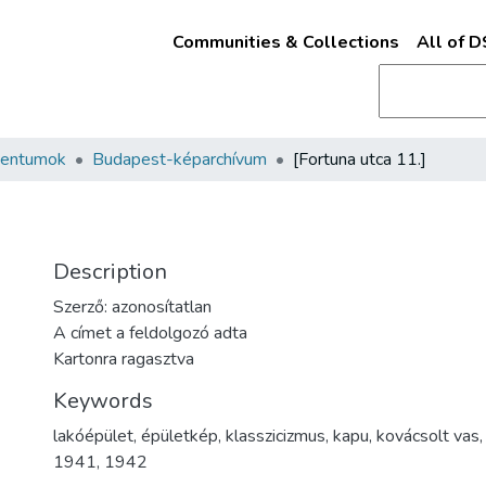
Communities & Collections
All of 
mentumok
Budapest-képarchívum
[Fortuna utca 11.]
Description
Szerző: azonosítatlan
A címet a feldolgozó adta
Kartonra ragasztva
Keywords
lakóépület
,
épületkép
,
klasszicizmus
,
kapu
,
kovácsolt vas
1941
,
1942