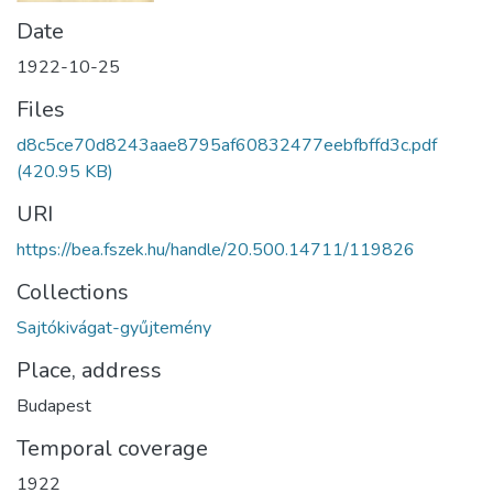
Date
1922-10-25
Files
d8c5ce70d8243aae8795af60832477eebfbffd3c.pdf
(420.95 KB)
URI
https://bea.fszek.hu/handle/20.500.14711/119826
Collections
Sajtókivágat-gyűjtemény
Place, address
Budapest
Temporal coverage
1922