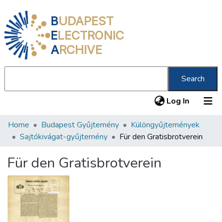
B
UDAPEST
E
LECTRONIC
A
RCHIVE
Search
(current
Log In
Home
Budapest Gyűjtemény
Különgyűjtemények
Communities & Collections
Sajtókivágat-gyűjtemény
Für den Gratisbrotverein
All of DSpace
Für den Gratisbrotverein
Statistics
About us