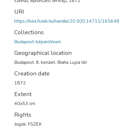
színház
,
építészeti tervrajz
,
1872
URI
https://bea.fszek.hu/handle/20.500.14711/165648
Collections
Budapest-képarchívum
Geographical location
Budapest. 8. kerület. Blaha Lujza tér
Creation date
1872
Extent
40x53 cm
Rights
Jogok: FSZEK