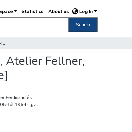
DSpace
Statistics
About us
Log In
Search
Projekt Skizze vür ein Volkstheater in Pesth, Atelier Fellner, Längenschnitt [Népszínház keresztmetszete]
 Atelier Fellner,
e]
ner Ferdinánd és
908-tól 1964-ig, az