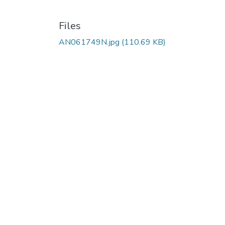
Files
AN061749N.jpg
(110.69 KB)