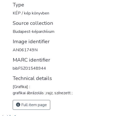
Type
KÉP / kép könyvben
Source collection
Budapest-képarchívum
Image identifier
AN061749N
MARC identifier
bibFSZ01548944
Technical details
[Grafika] :
grafikai ábrázolás :,rajz, színezett ;
Full item page