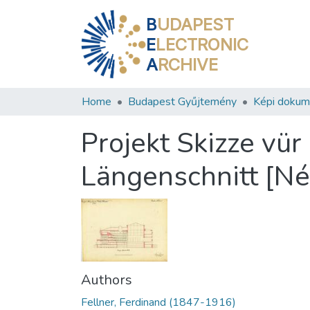
B
UDAPEST
E
LECTRONIC
A
RCHIVE
Home
Budapest Gyűjtemény
Képi doku
Projekt Skizze vür 
Längenschnitt [Né
Authors
Fellner, Ferdinand (1847-1916)