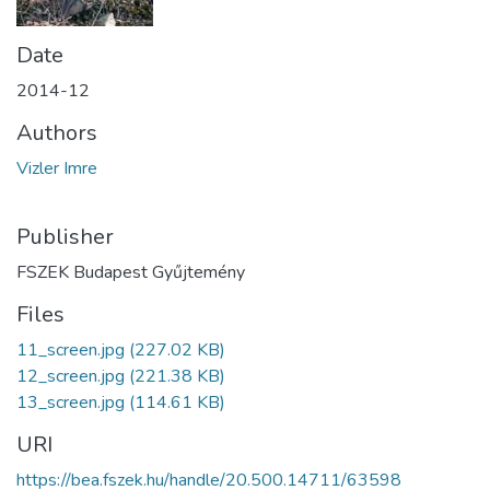
Date
2014-12
Authors
Vizler Imre
Publisher
FSZEK Budapest Gyűjtemény
Files
11_screen.jpg
(227.02 KB)
12_screen.jpg
(221.38 KB)
13_screen.jpg
(114.61 KB)
URI
https://bea.fszek.hu/handle/20.500.14711/63598