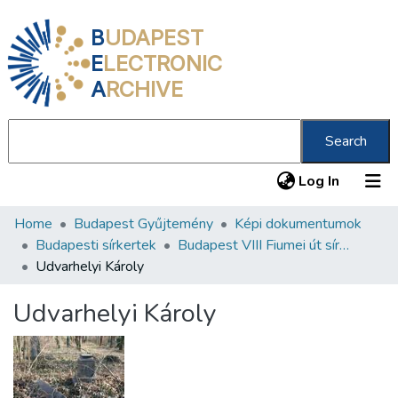
B
UDAPEST
E
LECTRONIC
A
RCHIVE
Search
(current
Log In
Home
Budapest Gyűjtemény
Képi dokumentumok
Communities & Collections
Budapesti sírkertek
Budapest VIII Fiumei út sírkert 2. rész
All of DSpace
Udvarhelyi Károly
Statistics
Udvarhelyi Károly
About us