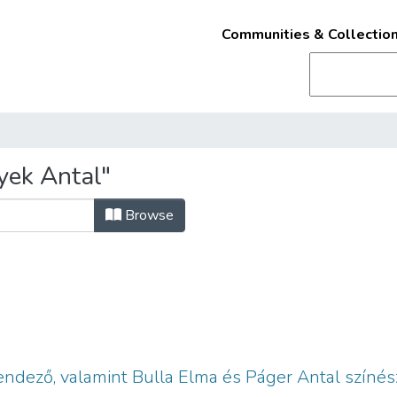
Communities & Collectio
yek Antal"
Browse
rendező, valamint Bulla Elma és Páger Antal színész