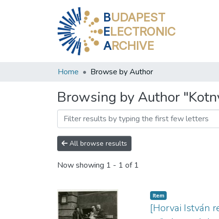
B
UDAPEST
E
LECTRONIC
A
RCHIVE
Home
Browse by Author
Browsing by Author "Kotn
All browse results
Now showing
1 - 1 of 1
Item
[Horvai István 