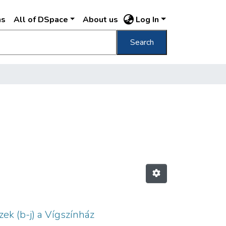
ns
All of DSpace
About us
Log In
Search
ek (b-j) a Vígszínház